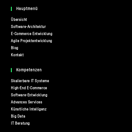
in
tab
new
Hauptmenü
a
tab
new
Übersicht
tab
Software-Architektur
E-Commerce Entwicklung
Agile Projektentwicklung
Blog
Kontakt
Kompetenzen
Skalierbare IT Systeme
High-End E-Commerce
Software-Entwicklung
Advances Services
Künstliche Intelligenz
Big Data
IT Beratung