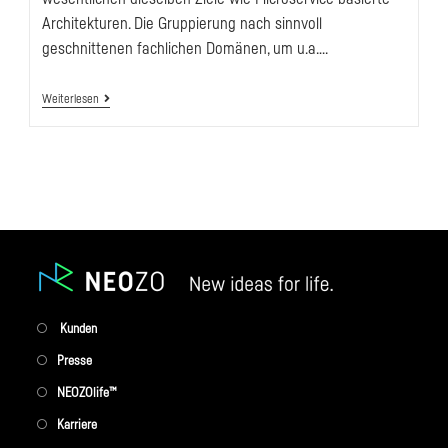
Architekturen. Die Gruppierung nach sinnvoll
geschnittenen fachlichen Domänen, um u.a.…
System-
Weiterlesen
Of-
Systems
Im
SCS-
Architekturstil
Opens
Kunden
in
Opens
Presse
a
in
Opens
NEOZOlife™
new
a
in
Opens
Karriere
tab
new
a