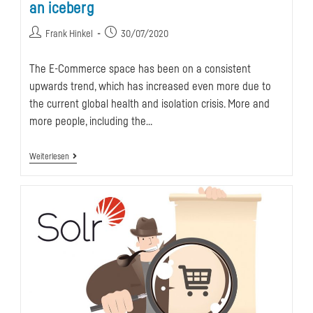
an iceberg
Beitrags-
Beitrag
Frank Hinkel
30/07/2020
Autor:
veröffentlicht:
The E-Commerce space has been on a consistent
upwards trend, which has increased even more due to
the current global health and isolation crisis. More and
more people, including the…
A
Weiterlesen
Shopping
Experience
–
Just
The
Tip
Of
An
Iceberg