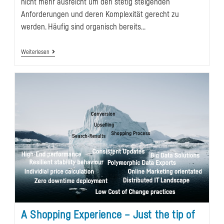
nicht mehr ausreicht um den stetig steigenden
Anforderungen und deren Komplexität gerecht zu
werden. Häufig sind organisch bereits…
Unternehmensdaten
Weiterlesen
Im
Wandel
1:
Träges
Datenmanagement
A Shopping Experience – Just the tip of