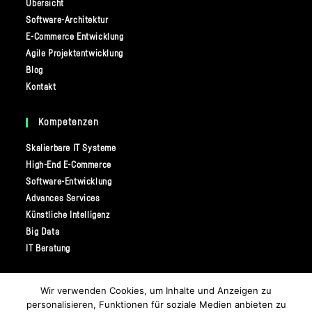
Übersicht
tab
Software-Architektur
E-Commerce Entwicklung
Agile Projektentwicklung
Blog
Kontakt
Kompetenzen
Skalierbare IT Systeme
High-End E-Commerce
Software-Entwicklung
Advances Services
Künstliche Intelligenz
Big Data
IT Beratung
In Kontakt Bleiben
Wir verwenden Cookies, um Inhalte und Anzeigen zu
personalisieren, Funktionen für soziale Medien anbieten zu