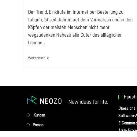
Autor:
veröffentlicht:
Der Trend, Einkäufe im Internet per Bestellung zu
tätigen, ist seit Jahren auf dem Vormarsch und in den
Köpfen der meisten Menschen nicht mehr
wegzudenken.Nahezu alle Güter des alltäglichen
Lebens…
Enterprise
Weiterlesen
Search
Im
Bereich
E-
Commerce
Haupt
Übersicht
Opens
Kunden
Software-A
E-Commerc
in
Opens
Presse
Agile Proj
a
in
Opens
NEOZOlife™