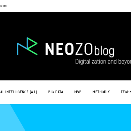
issen
AL INTELLIGENCE (A.I.)
BIG DATA
MVP
METHODIK
TECH