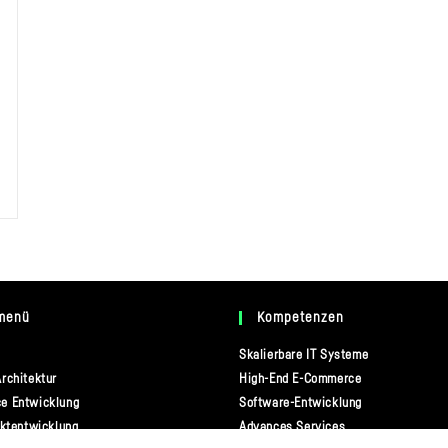
menü
Kompetenzen
Skalierbare IT Systeme
rchitektur
High-End E-Commerce
e Entwicklung
Software-Entwicklung
ektentwicklung
Advances Services