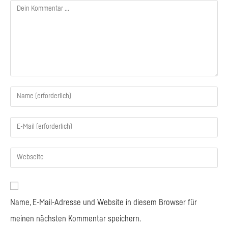
Kommentieren
Gib
deinen
Namen
Gib
oder
deine
Benutzernamen
E-
Gib
zum
Mail-
deine
Kommentieren
Adresse
Website-
ein
zum
URL
Name, E-Mail-Adresse und Website in diesem Browser für
Kommentieren
ein
meinen nächsten Kommentar speichern.
ein
(optional)