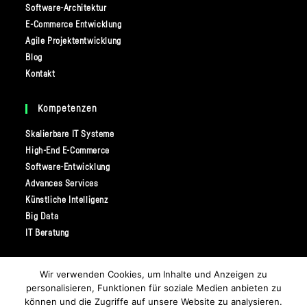
tab
Software-Architektur
E-Commerce Entwicklung
Agile Projektentwicklung
Blog
Kontakt
Kompetenzen
Skalierbare IT Systeme
High-End E-Commerce
Software-Entwicklung
Advances Services
Künstliche Intelligenz
Big Data
IT Beratung
In Kontakt Bleiben
Wir verwenden Cookies, um Inhalte und Anzeigen zu
personalisieren, Funktionen für soziale Medien anbieten zu
NEOZO GmbH & Co. KG
können und die Zugriffe auf unsere Website zu analysieren.